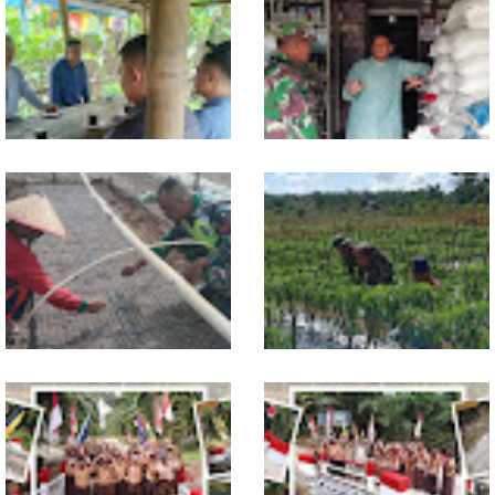
Jelang Seleksi Komcad, Plh.
Komsos dengan Pedagang,
Pasiter Kodim
Babinsa Rundeng Cek
0118/Subulussalam Bekali
Ketersediaan Pupuk bagi
Pemuda dengan Motivasi
Petani
Dukung Petani, Babinsa Turun
Babinsa Dampingi Petani
Langsung Semai Bibit
Rawat Cabai, Dukung
Semangka di Sikalondang
Ketahanan Pangan