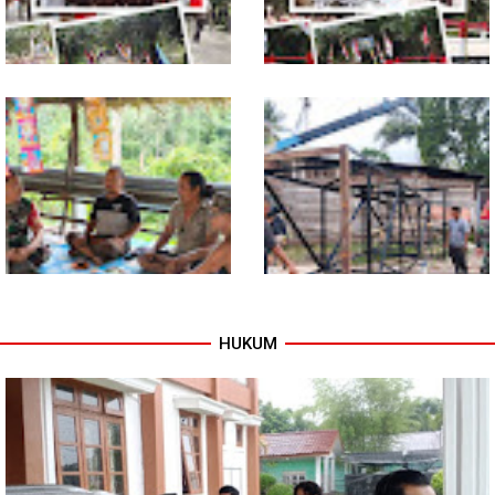
Tuntas Dibangun, Jembatan
TNI dan Warga Tuntaskan
Garuda Perkuat Konektivitas
Jembatan Garuda, Akses
Teladan Baru–Kuala Kepeng
Ekonomi Kian Terbuka
HUKUM
Warung Kopi Jadi Ruang
Program TNI AD Manunggal Air
Komsos, Babinsa Ajak Warga
Masuki Tahap Pendirian Tower
Jaga Keamanan Lingkungan
Polytank di Simpang Kiri