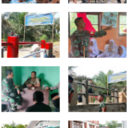
Warung Kopi Jadi Ruang
Program TNI AD Manunggal Air
Komsos, Babinsa Ajak Warga
Masuki Tahap Pendirian Tower
Jaga Keamanan Lingkungan
Polytank di Simpang Kiri
Sentuhan Akhir Jembatan
Babinsa Tanamkan Nilai
Garuda Dikebut, Kodim 0118
Pancasila dan Cinta Tanah Air
Optimistis Tepat Waktu
kepada Siswa SMP