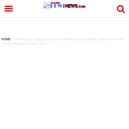
-->
HOME
» Unlabelled » Ciptakan Suasana Ramadhan yang Nyaman, Babinsa Pererat
Sinergi dengan Aparatur Desa