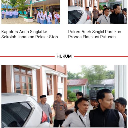
Babinsa dan Bhabinkamtibmas
Kodim 0118 Kebut Tahap Akhir
Kompak Gaungkan Gerakan
Jembatan Garuda, Pengecoran
Kibarkan Merah Putih
Kepala Jembatan Terus
Berjalan
Kapolres Aceh Singkil ke
Polres Aceh Singkil Pastikan
Sekolah, Ingatkan Pelajar Stop
Proses Eksekusi Putusan
Bullying, Tolak Narkoba
Pengadilan Berjalan Aman
HUKUM