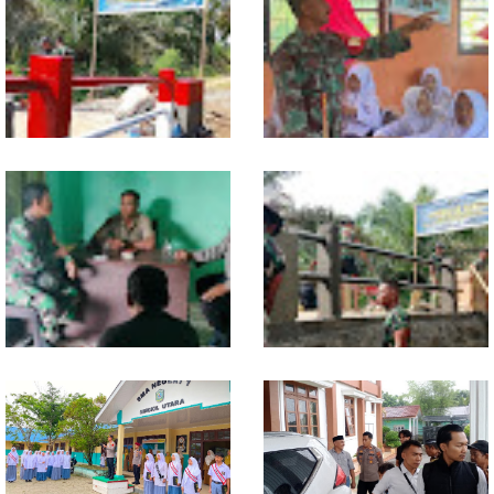
Sentuhan Akhir Jembatan
Babinsa Tanamkan Nilai
Garuda Dikebut, Kodim 0118
Pancasila dan Cinta Tanah Air
Optimistis Tepat Waktu
kepada Siswa SMP
Babinsa dan Bhabinkamtibmas
Kodim 0118 Kebut Tahap Akhir
Kompak Gaungkan Gerakan
Jembatan Garuda, Pengecoran
Kibarkan Merah Putih
Kepala Jembatan Terus
Berjalan