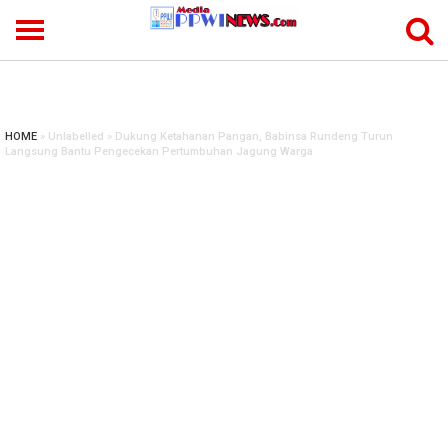
-->
HOME
» Unlabelled » Dukung Ketahanan Pangan, Babinsa Rundeng Turun
Langsung Bantu Pengecekan Pertumbuhan Jagung Warga