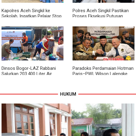
Kapolres Aceh Singkil ke
Polres Aceh Singkil Pastikan
Sekolah, Ingatkan Pelajar Stop
Proses Eksekusi Putusan
Bullying, Tolak Narkoba
Pengadilan Berjalan Aman
Dinsos Bogor-LAZ Rabbani
Paradoks Perdamaian Hotman
Salurkan 203.400 Liter Air
Paris–PWI, Wilson Lalengke
Bersih untuk Warga Terdampak
Soroti Aspek Keadilan dan
Kekeringan
Marwah Pers
HUKUM