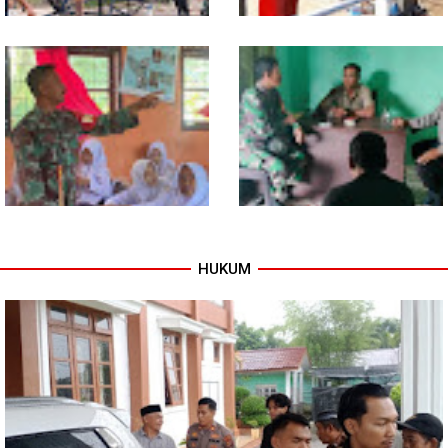
Program TNI AD Manunggal Air
Sentuhan Akhir Jembatan
Masuki Tahap Pendirian Tower
Garuda Dikebut, Kodim 0118
Polytank di Simpang Kiri
Optimistis Tepat Waktu
HUKUM
Babinsa Tanamkan Nilai
Babinsa dan Bhabinkamtibmas
Pancasila dan Cinta Tanah Air
Kompak Gaungkan Gerakan
kepada Siswa SMP
Kibarkan Merah Putih