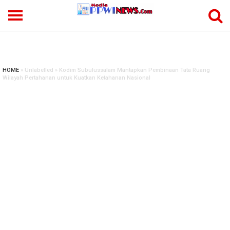
-->
HOME
» Unlabelled » Kodim Subulussalam Mantapkan Pembinaan Tata Ruang
Wilayah Pertahanan untuk Kuatkan Ketahanan Nasional