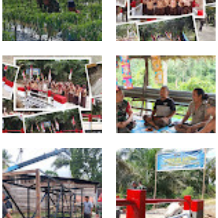
Babinsa Dampingi Petani
Tuntas Dibangun, Jembatan
Rawat Cabai, Dukung
Garuda Perkuat Konektivitas
Ketahanan Pangan
Teladan Baru–Kuala Kepeng
TNI dan Warga Tuntaskan
Warung Kopi Jadi Ruang
Jembatan Garuda, Akses
Komsos, Babinsa Ajak Warga
Ekonomi Kian Terbuka
Jaga Keamanan Lingkungan