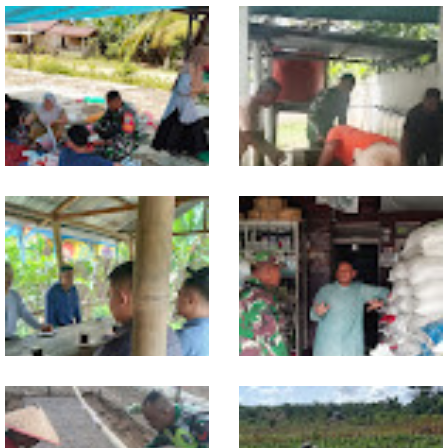
Dari Pasar Mingguan, Babinsa
Babinsa Ajak Warga Bergerak,
Pantau Sembako dan Jaga
Penampungan Air Masjid Al
Kondusivitas Wilayah
Hikmah Dibersihkan
Jelang Seleksi Komcad, Plh.
Komsos dengan Pedagang,
Pasiter Kodim
Babinsa Rundeng Cek