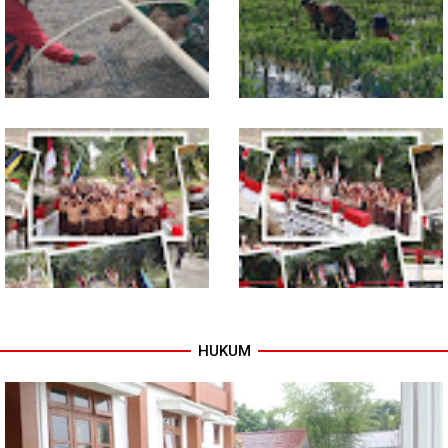
0118/Subulussalam Bekali
Ketersediaan Pupuk bagi
Pemuda dengan Motivasi
Petani
Dukung Petani, Babinsa Turun
Babinsa Dampingi Petani
Langsung Semai Bibit
Rawat Cabai, Dukung
Semangka di Sikalondang
Ketahanan Pangan
HUKUM
Tuntas Dibangun, Jembatan
TNI dan Warga Tuntaskan
Garuda Perkuat Konektivitas
Jembatan Garuda, Akses
Teladan Baru–Kuala Kepeng
Ekonomi Kian Terbuka