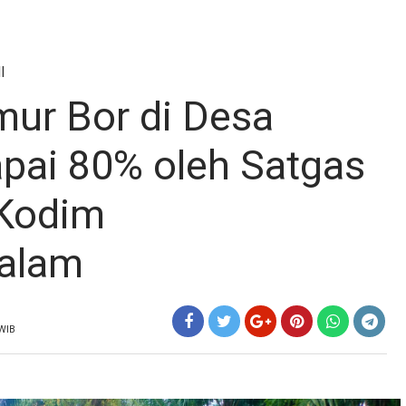
I
ur Bor di Desa
pai 80% oleh Satgas
Kodim
alam
 WIB