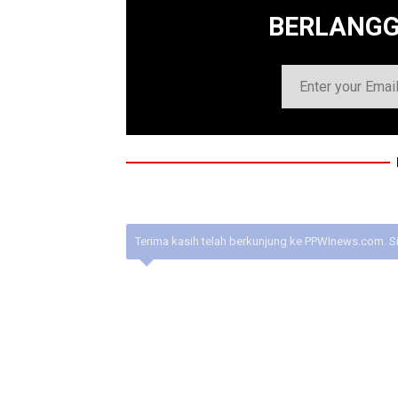
BERLANG
Terima kasih telah berkunjung ke PPWInews.com. S