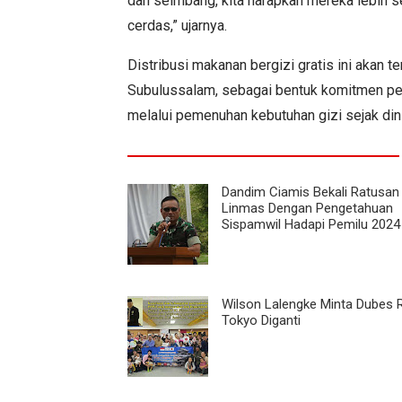
dan seimbang, kita harapkan mereka lebih 
cerdas,” ujarnya.
Distribusi makanan bergizi gratis ini akan t
Subulussalam, sebagai bentuk komitmen p
melalui pemenuhan kebutuhan gizi sejak dini
Dandim Ciamis Bekali Ratusan
Linmas Dengan Pengetahuan
Sispamwil Hadapi Pemilu 2024
Wilson Lalengke Minta Dubes R
Tokyo Diganti