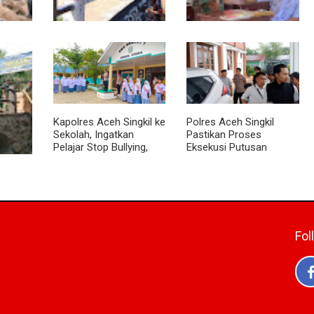
Sentuhan Akhir
Babinsa Tanamkan Nilai
suki
Jembatan Garuda
Pancasila dan Cinta
Tower
Dikebut, Kodim 0118
Tanah Air kepada Siswa
ng Kiri
Optimistis Tepat Waktu
SMP
Kapolres Aceh Singkil ke
Polres Aceh Singkil
Sekolah, Ingatkan
Pastikan Proses
Pelajar Stop Bullying,
Eksekusi Putusan
Tolak Narkoba
Pengadilan Berjalan
Aman
t
batan
ran
 Terus
Fol