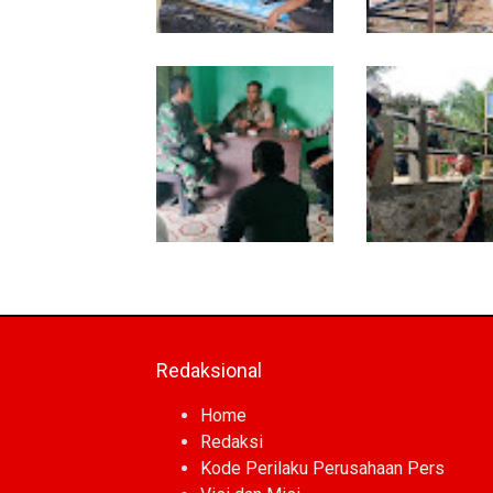
Warung Kopi Jadi Ruang
Program TNI AD
Komsos, Babinsa Ajak
Manunggal Air Ma
Warga Jaga Keamanan
Tahap Pendirian 
Lingkungan
Polytank di Simpa
Babinsa dan
Kodim 0118 Kebu
Bhabinkamtibmas
Tahap Akhir Jem
Kompak Gaungkan
Garuda, Pengeco
Gerakan Kibarkan Merah
Kepala Jembatan
Putih
Berjalan
Redaksional
Home
Redaksi
Kode Perilaku Perusahaan Pers