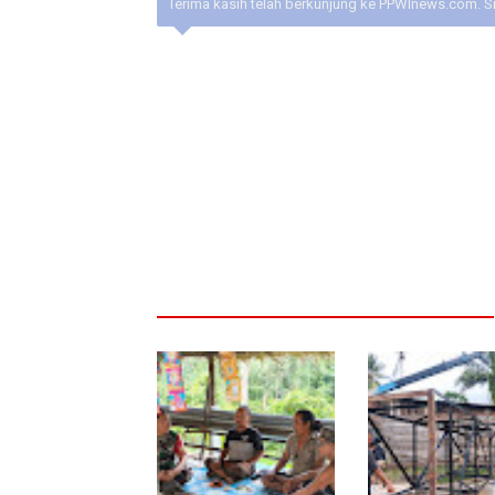
Terima kasih telah berkunjung ke PPWInews.com. S