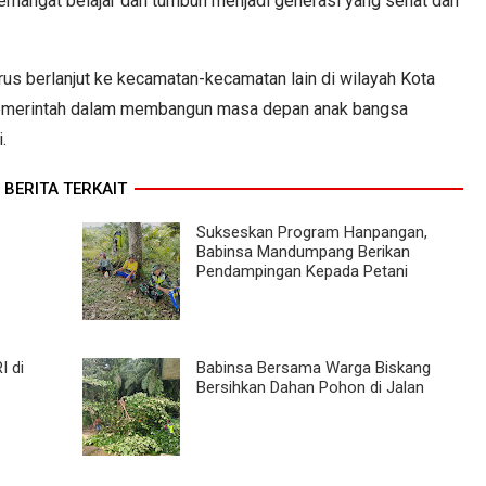
semangat belajar dan tumbuh menjadi generasi yang sehat dan
erus berlanjut ke kecamatan-kecamatan lain di wilayah Kota
emerintah dalam membangun masa depan anak bangsa
.
BERITA TERKAIT
Sukseskan Program Hanpangan,
Babinsa Mandumpang Berikan
Pendampingan Kepada Petani
I di
Babinsa Bersama Warga Biskang
Bersihkan Dahan Pohon di Jalan