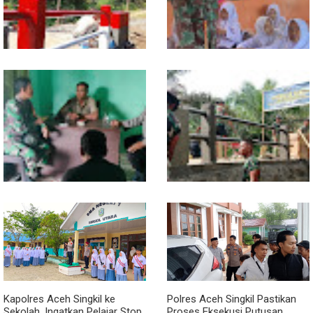
Sentuhan Akhir Jembatan
Babinsa Tanamkan Nilai
Garuda Dikebut, Kodim 0118
Pancasila dan Cinta Tanah Air
Optimistis Tepat Waktu
kepada Siswa SMP
Babinsa dan Bhabinkamtibmas
Kodim 0118 Kebut Tahap Akhir
Kompak Gaungkan Gerakan
Jembatan Garuda, Pengecoran
Kibarkan Merah Putih
Kepala Jembatan Terus
Berjalan
Kapolres Aceh Singkil ke
Polres Aceh Singkil Pastikan
Sekolah, Ingatkan Pelajar Stop
Proses Eksekusi Putusan