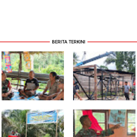
BERITA TERKINI
Warung Kopi Jadi Ruang
Program TNI AD Manunggal Air
Komsos, Babinsa Ajak Warga
Masuki Tahap Pendirian Tower
Jaga Keamanan Lingkungan
Polytank di Simpang Kiri