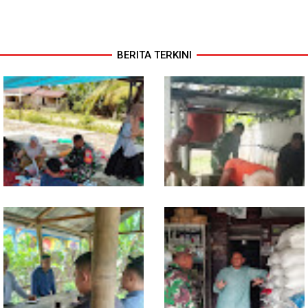
BERITA TERKINI
Dari Pasar Mingguan, Babinsa
Babinsa Ajak Warga Bergerak,
Pantau Sembako dan Jaga
Penampungan Air Masjid Al
Kondusivitas Wilayah
Hikmah Dibersihkan