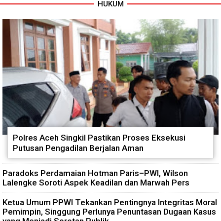
HUKUM
Tuntas Dibangun, Jembatan
TNI dan Warga Tuntaskan
Garuda Perkuat Konektivitas
Jembatan Garuda, Akses
Teladan Baru–Kuala Kepeng
Ekonomi Kian Terbuka
Polres Aceh Singkil Pastikan Proses Eksekusi
Putusan Pengadilan Berjalan Aman
Paradoks Perdamaian Hotman Paris–PWI, Wilson
Lalengke Soroti Aspek Keadilan dan Marwah Pers
Ketua Umum PPWI Tekankan Pentingnya Integritas Moral
Pemimpin, Singgung Perlunya Penuntasan Dugaan Kasus
yang Menjadi Sorotan Publik