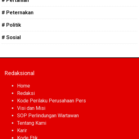
# Peternakan
# Politik
# Sosial
Redaksional
Home
Redaksi
Kode Perilaku Perusahaan Pers
Visi dan Misi
SOP Perlindungan Wartawan
Tentang Kami
Karir
Kode Etik