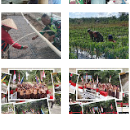
Jelang Seleksi Komcad, Plh.
Komsos dengan Pedagang,
Pasiter Kodim
Babinsa Rundeng Cek
0118/Subulussalam Bekali
Ketersediaan Pupuk bagi
Pemuda dengan Motivasi
Petani
Dukung Petani, Babinsa Turun
Babinsa Dampingi Petani
Langsung Semai Bibit
Rawat Cabai, Dukung
Semangka di Sikalondang
Ketahanan Pangan