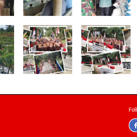
rga
Jelang Seleksi Komcad,
Komsos dengan
pungan
Plh. Pasiter Kodim
Pedagang, Babinsa
mah
0118/Subulussalam
Rundeng Cek
Bekali Pemuda dengan
Ketersediaan Pupuk
Motivasi
bagi Petani
i
Tuntas Dibangun,
TNI dan Warga
ai,
Jembatan Garuda
Tuntaskan Jembatan
n
Perkuat Konektivitas
Garuda, Akses Ekonomi
Teladan Baru–Kuala
Kian Terbuka
Kepeng
Fol