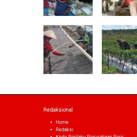
Dari Pasar Mingguan,
Babinsa Ajak Wa
Babinsa Pantau
Bergerak, Penam
Sembako dan Jaga
Air Masjid Al Hik
Kondusivitas Wilayah
Dibersihkan
Dukung Petani, Babinsa
Babinsa Damping
Turun Langsung Semai
Petani Rawat Cab
Bibit Semangka di
Dukung Ketahana
Sikalondang
Pangan
Redaksional
Home
Redaksi
Kode Perilaku Perusahaan Pers