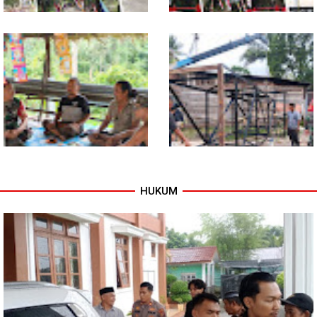
Tuntas Dibangun, Jembatan
TNI dan Warga Tuntaskan
Garuda Perkuat Konektivitas
Jembatan Garuda, Akses
Teladan Baru–Kuala Kepeng
Ekonomi Kian Terbuka
HUKUM
Warung Kopi Jadi Ruang
Program TNI AD Manunggal Air
Komsos, Babinsa Ajak Warga
Masuki Tahap Pendirian Tower
Jaga Keamanan Lingkungan
Polytank di Simpang Kiri