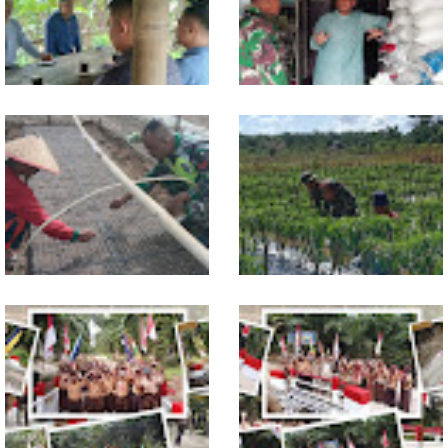
Jelang Seleksi Komcad, Plh.
Komsos dengan Pedagang,
Pasiter Kodim
Babinsa Rundeng Cek
0118/Subulussalam Bekali
Ketersediaan Pupuk bagi
Pemuda dengan Motivasi
Petani
Dukung Petani, Babinsa Turun
Babinsa Dampingi Petani
Langsung Semai Bibit
Rawat Cabai, Dukung
Semangka di Sikalondang
Ketahanan Pangan