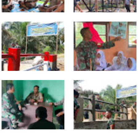
Warung Kopi Jadi Ruang
Program TNI AD Manunggal Air
Komsos, Babinsa Ajak Warga
Masuki Tahap Pendirian Tower
Jaga Keamanan Lingkungan
Polytank di Simpang Kiri
Sentuhan Akhir Jembatan
Babinsa Tanamkan Nilai
Garuda Dikebut, Kodim 0118
Pancasila dan Cinta Tanah Air
Optimistis Tepat Waktu
kepada Siswa SMP