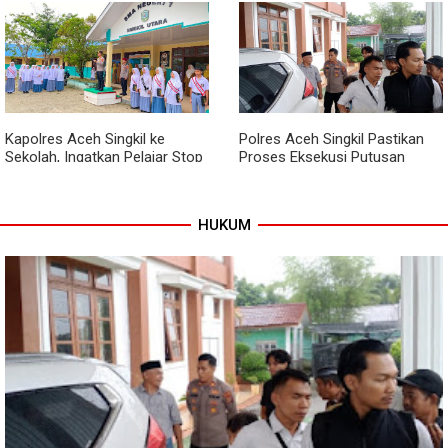
Babinsa dan Bhabinkamtibmas
Kodim 0118 Kebut Tahap Akhir
Kompak Gaungkan Gerakan
Jembatan Garuda, Pengecoran
Kibarkan Merah Putih
Kepala Jembatan Terus
Berjalan
Kapolres Aceh Singkil ke
Polres Aceh Singkil Pastikan
Sekolah, Ingatkan Pelajar Stop
Proses Eksekusi Putusan
Bullying, Tolak Narkoba
Pengadilan Berjalan Aman
HUKUM