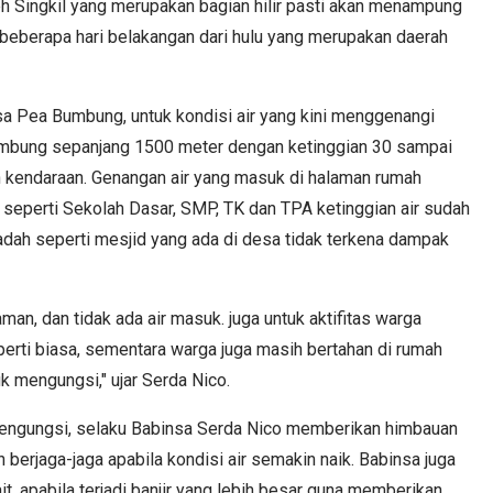
eh Singkil yang merupakan bagian hilir pasti akan menampung
un beberapa hari belakangan dari hulu yang merupakan daerah
sa Pea Bumbung, untuk kondisi air yang kini menggenangi
mbung sepanjang 1500 meter dengan ketinggian 30 sampai
eh kendaraan. Genangan air yang masuk di halaman rumah
 seperti Sekolah Dasar, SMP, TK dan TPA ketinggian air sudah
dah seperti mesjid yang ada di desa tidak terkena dampak
man, dan tidak ada air masuk. juga untuk aktifitas warga
erti biasa, sementara warga juga masih bertahan di rumah
 mengungsi," ujar Serda Nico.
engungsi, selaku Babinsa Serda Nico memberikan himbauan
erjaga-jaga apabila kondisi air semakin naik. Babinsa juga
t, apabila terjadi banjir yang lebih besar guna memberikan