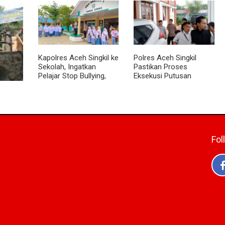
suki
Jembatan Garuda
Pancasila dan Cinta
Tower
Dikebut, Kodim 0118
Tanah Air kepada Siswa
ng Kiri
Optimistis Tepat Waktu
SMP
Kapolres Aceh Singkil ke
Polres Aceh Singkil
Sekolah, Ingatkan
Pastikan Proses
Pelajar Stop Bullying,
Eksekusi Putusan
Tolak Narkoba
Pengadilan Berjalan
Aman
t
batan
ran
 Terus
Fol