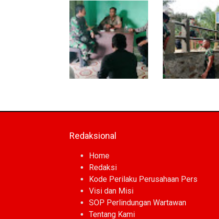
Komsos, Babinsa Ajak
Manunggal Air Ma
Warga Jaga Keamanan
Tahap Pendirian 
Lingkungan
Polytank di Simpa
Babinsa dan
Kodim 0118 Kebu
Bhabinkamtibmas
Tahap Akhir Jem
Kompak Gaungkan
Garuda, Pengeco
Gerakan Kibarkan Merah
Kepala Jembatan
Putih
Berjalan
Redaksional
Home
Redaksi
Kode Perilaku Perusahaan Pers
Visi dan Misi
SOP Perlindungan Wartawan
Tentang Kami