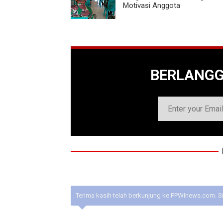
Motivasi Anggota
BERLANG
Terima kasih telah berkunjung ke PPWInews.com. S