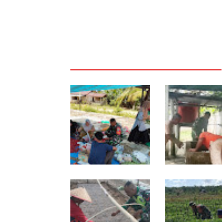
Dari Pasar Mingguan,
Babinsa Ajak Wa
Babinsa Pantau
Bergerak, Penam
Sembako dan Jaga
Air Masjid Al Hik
Kondusivitas Wilayah
Dibersihkan