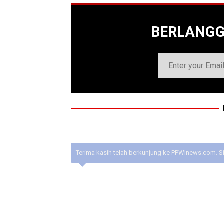
BERLANG
Terima kasih telah berkunjung ke PPWInews.com. S