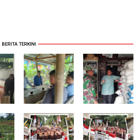
BERITA TERKINI
rga
Jelang Seleksi Komcad,
Komsos dengan
pungan
Plh. Pasiter Kodim
Pedagang, Babinsa
mah
0118/Subulussalam
Rundeng Cek
Bekali Pemuda dengan
Ketersediaan Pupuk
Motivasi
bagi Petani