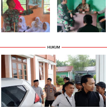
Program TNI AD Manunggal Air
Sentuhan Akhir Jembatan
Masuki Tahap Pendirian Tower
Garuda Dikebut, Kodim 0118
Polytank di Simpang Kiri
Optimistis Tepat Waktu
HUKUM
Babinsa Tanamkan Nilai
Babinsa dan Bhabinkamtibmas
Pancasila dan Cinta Tanah Air
Kompak Gaungkan Gerakan
kepada Siswa SMP
Kibarkan Merah Putih