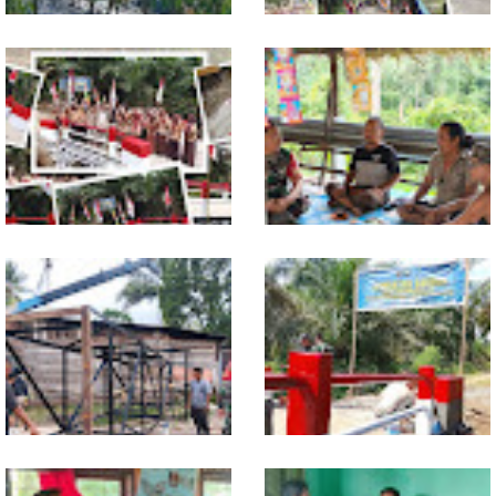
Babinsa Dampingi Petani
Tuntas Dibangun, Jembatan
Rawat Cabai, Dukung
Garuda Perkuat Konektivitas
Ketahanan Pangan
Teladan Baru–Kuala Kepeng
TNI dan Warga Tuntaskan
Warung Kopi Jadi Ruang
Jembatan Garuda, Akses
Komsos, Babinsa Ajak Warga
Ekonomi Kian Terbuka
Jaga Keamanan Lingkungan