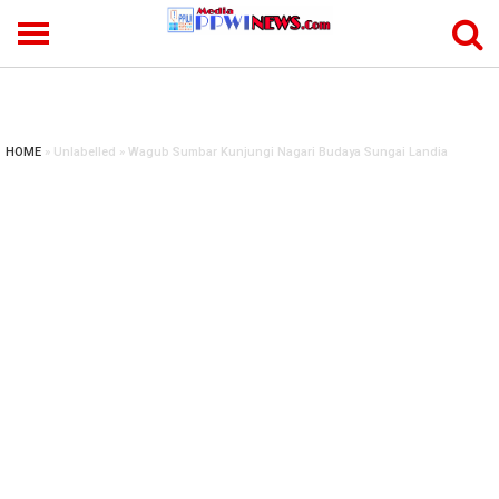
-->
HOME
» Unlabelled » Wagub Sumbar Kunjungi Nagari Budaya Sungai Landia