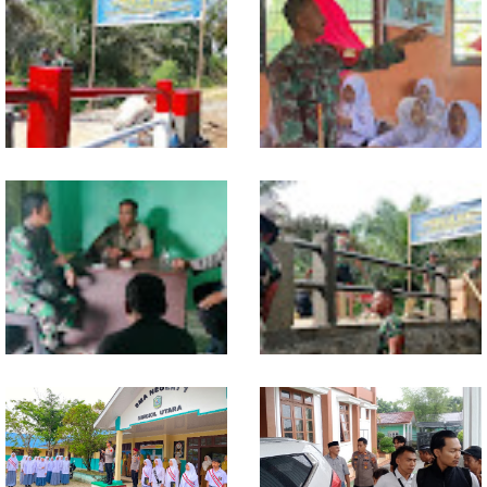
Warung Kopi Jadi Ruang
Program TNI AD Manunggal Air
Komsos, Babinsa Ajak Warga
Masuki Tahap Pendirian Tower
Jaga Keamanan Lingkungan
Polytank di Simpang Kiri
Sentuhan Akhir Jembatan
Babinsa Tanamkan Nilai
Garuda Dikebut, Kodim 0118
Pancasila dan Cinta Tanah Air
Optimistis Tepat Waktu
kepada Siswa SMP
Babinsa dan Bhabinkamtibmas
Kodim 0118 Kebut Tahap Akhir
Kompak Gaungkan Gerakan
Jembatan Garuda, Pengecoran
Kibarkan Merah Putih
Kepala Jembatan Terus