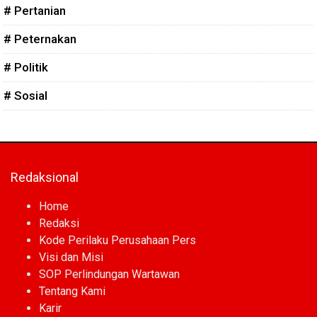
# Pertanian
# Peternakan
# Politik
# Sosial
Redaksional
Home
Redaksi
Kode Perilaku Perusahaan Pers
Visi dan Misi
SOP Perlindungan Wartawan
Tentang Kami
Karir