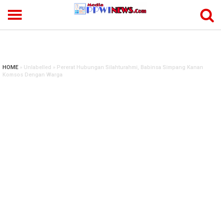
-->
HOME
» Unlabelled » Pererat Hubungan Silahturahmi, Babinsa Simpang Kanan
Komsos Dengan Warga