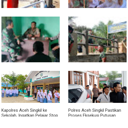
Sentuhan Akhir Jembatan
Babinsa Tanamkan Nilai
Garuda Dikebut, Kodim 0118
Pancasila dan Cinta Tanah Air
Optimistis Tepat Waktu
kepada Siswa SMP
Babinsa dan Bhabinkamtibmas
Kodim 0118 Kebut Tahap Akhir
Kompak Gaungkan Gerakan
Jembatan Garuda, Pengecoran
Kibarkan Merah Putih
Kepala Jembatan Terus
Berjalan
Kapolres Aceh Singkil ke
Polres Aceh Singkil Pastikan
Sekolah, Ingatkan Pelajar Stop
Proses Eksekusi Putusan
Bullying, Tolak Narkoba
Pengadilan Berjalan Aman