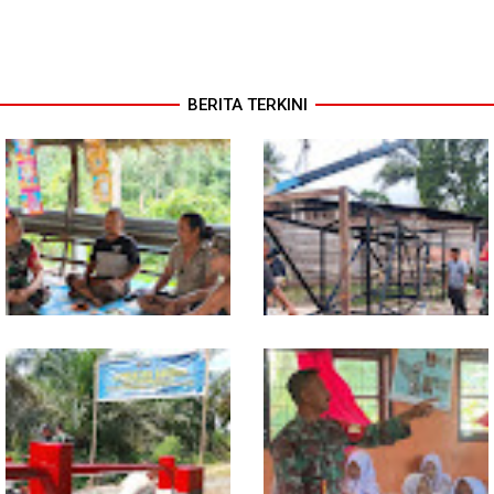
BERITA TERKINI
Warung Kopi Jadi Ruang
Program TNI AD Manunggal Air
Komsos, Babinsa Ajak Warga
Masuki Tahap Pendirian Tower
Jaga Keamanan Lingkungan
Polytank di Simpang Kiri