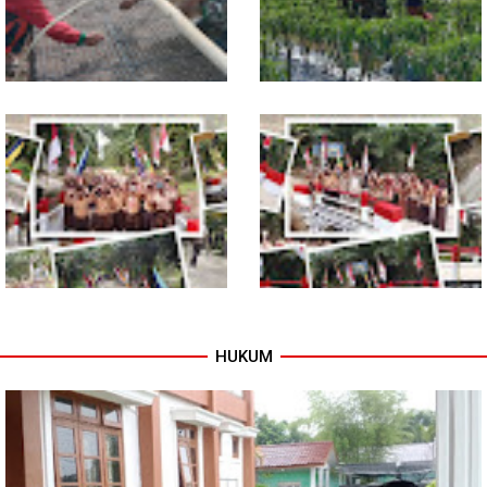
Pemuda dengan Motivasi
Petani
Dukung Petani, Babinsa Turun
Babinsa Dampingi Petani
Langsung Semai Bibit
Rawat Cabai, Dukung
Semangka di Sikalondang
Ketahanan Pangan
HUKUM
Tuntas Dibangun, Jembatan
TNI dan Warga Tuntaskan
Garuda Perkuat Konektivitas
Jembatan Garuda, Akses
Teladan Baru–Kuala Kepeng
Ekonomi Kian Terbuka