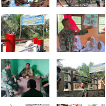
Warung Kopi Jadi Ruang
Program TNI AD Manunggal Air
Komsos, Babinsa Ajak Warga
Masuki Tahap Pendirian Tower
Jaga Keamanan Lingkungan
Polytank di Simpang Kiri
Sentuhan Akhir Jembatan
Babinsa Tanamkan Nilai
Garuda Dikebut, Kodim 0118
Pancasila dan Cinta Tanah Air
Optimistis Tepat Waktu
kepada Siswa SMP