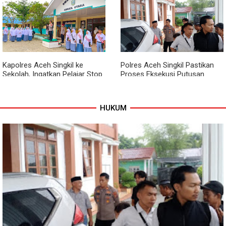
Babinsa dan Bhabinkamtibmas
Kodim 0118 Kebut Tahap Akhir
Kompak Gaungkan Gerakan
Jembatan Garuda, Pengecoran
Kibarkan Merah Putih
Kepala Jembatan Terus
Berjalan
Kapolres Aceh Singkil ke
Polres Aceh Singkil Pastikan
Sekolah, Ingatkan Pelajar Stop
Proses Eksekusi Putusan
Bullying, Tolak Narkoba
Pengadilan Berjalan Aman
HUKUM