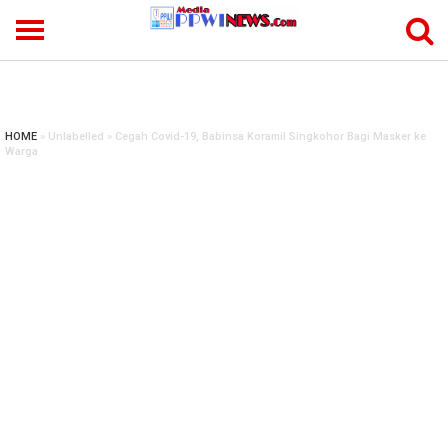
-->
HOME
» Unlabelled » Cegah Covid-19, Babinsa Koramil Singkohor Bagi Masker ke
Warga