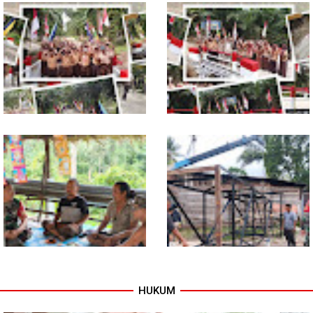
Dukung Petani, Babinsa Turun
Babinsa Dampingi Petani
Langsung Semai Bibit
Rawat Cabai, Dukung
Semangka di Sikalondang
Ketahanan Pangan
Tuntas Dibangun, Jembatan
TNI dan Warga Tuntaskan
Garuda Perkuat Konektivitas
Jembatan Garuda, Akses
Teladan Baru–Kuala Kepeng
Ekonomi Kian Terbuka
HUKUM
Warung Kopi Jadi Ruang
Program TNI AD Manunggal Air
Komsos, Babinsa Ajak Warga
Masuki Tahap Pendirian Tower