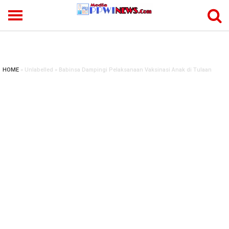
-->
HOME
» Unlabelled » Babinsa Dampingi Pelaksanaan Vaksinasi Anak di Tulaan