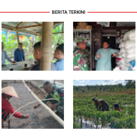
BERITA TERKINI
Jelang Seleksi Komcad, Plh.
Komsos dengan Pedagang,
Pasiter Kodim
Babinsa Rundeng Cek
0118/Subulussalam Bekali
Ketersediaan Pupuk bagi
Pemuda dengan Motivasi
Petani