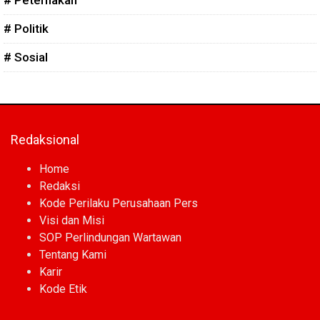
# Peternakan
# Politik
# Sosial
Redaksional
Home
Redaksi
Kode Perilaku Perusahaan Pers
Visi dan Misi
SOP Perlindungan Wartawan
Tentang Kami
Karir
Kode Etik