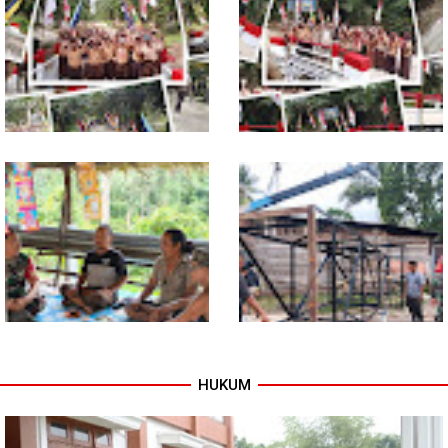
Dukung Petani, Babinsa Turun
Babinsa Dampingi Petani
Langsung Semai Bibit
Rawat Cabai, Dukung
Semangka di Sikalondang
Ketahanan Pangan
Tuntas Dibangun, Jembatan
TNI dan Warga Tuntaskan
Garuda Perkuat Konektivitas
Jembatan Garuda, Akses
Teladan Baru–Kuala Kepeng
Ekonomi Kian Terbuka
HUKUM
Warung Kopi Jadi Ruang
Program TNI AD Manunggal Air
Komsos, Babinsa Ajak Warga
Masuki Tahap Pendirian Tower
Jaga Keamanan Lingkungan
Polytank di Simpang Kiri