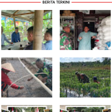
BERITA TERKINI
Jelang Seleksi Komcad, Plh.
Komsos dengan Pedagang,
Pasiter Kodim
Babinsa Rundeng Cek
0118/Subulussalam Bekali
Ketersediaan Pupuk bagi
Pemuda dengan Motivasi
Petani