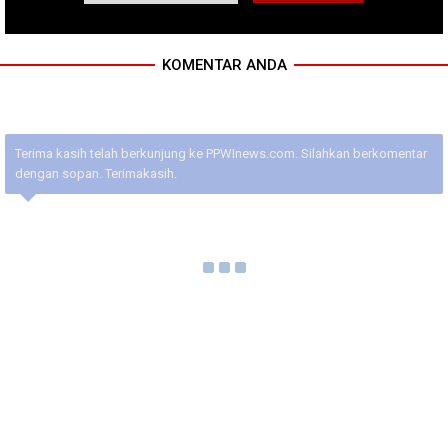
KOMENTAR ANDA
Terima kasih telah berkunjung ke PPWInews.com. Silahkan berkomentar
dengan sopan. Terimakasih.