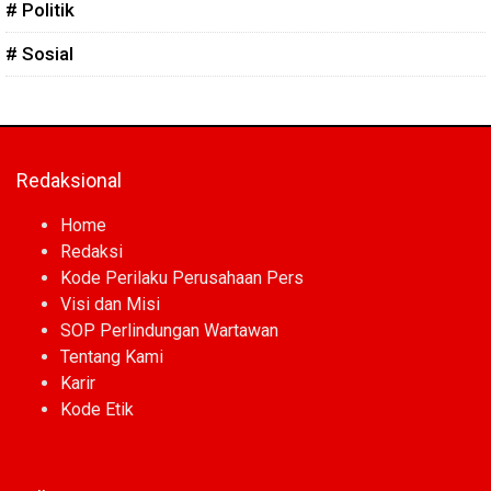
# Politik
# Sosial
Redaksional
Home
Redaksi
Kode Perilaku Perusahaan Pers
Visi dan Misi
SOP Perlindungan Wartawan
Tentang Kami
Karir
Kode Etik