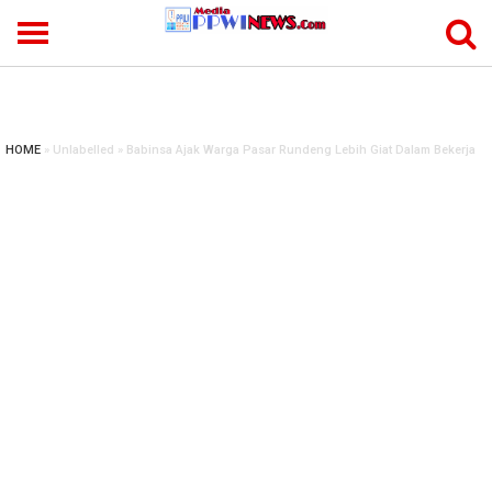
-->
HOME
» Unlabelled » Babinsa Ajak Warga Pasar Rundeng Lebih Giat Dalam Bekerja