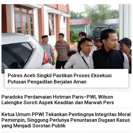
Pancasila dan Cinta Tanah Air
Kompak Gaungkan Gerakan
kepada Siswa SMP
Kibarkan Merah Putih
Polres Aceh Singkil Pastikan Proses Eksekusi
Putusan Pengadilan Berjalan Aman
Paradoks Perdamaian Hotman Paris–PWI, Wilson
Lalengke Soroti Aspek Keadilan dan Marwah Pers
Ketua Umum PPWI Tekankan Pentingnya Integritas Moral
Pemimpin, Singgung Perlunya Penuntasan Dugaan Kasus
yang Menjadi Sorotan Publik