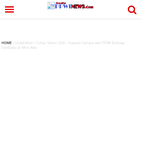
-->
HOME
» Unlabelled » Tutup Tahun 2021, Yayasan Sarupa dan PPWI Berbagi
Sembako di Mori Atas