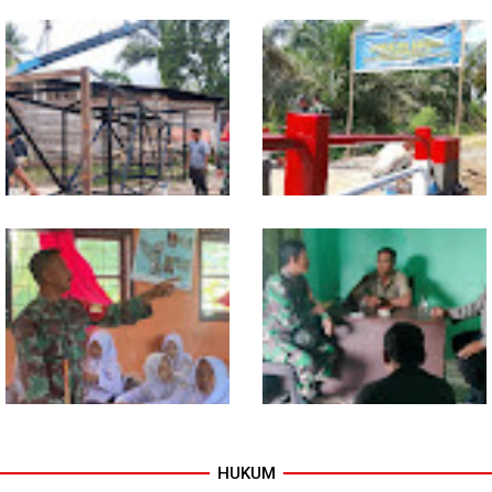
TNI dan Warga Tuntaskan
Warung Kopi Jadi Ruang
Jembatan Garuda, Akses
Komsos, Babinsa Ajak Warga
Ekonomi Kian Terbuka
Jaga Keamanan Lingkungan
Program TNI AD Manunggal Air
Sentuhan Akhir Jembatan
Masuki Tahap Pendirian Tower
Garuda Dikebut, Kodim 0118
Polytank di Simpang Kiri
Optimistis Tepat Waktu
HUKUM
Babinsa Tanamkan Nilai
Babinsa dan Bhabinkamtibmas