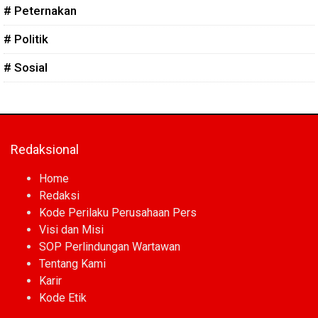
# Peternakan
# Politik
# Sosial
Redaksional
Home
Redaksi
Kode Perilaku Perusahaan Pers
Visi dan Misi
SOP Perlindungan Wartawan
Tentang Kami
Karir
Kode Etik