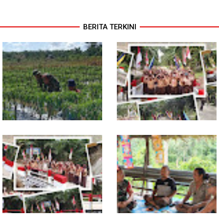
BERITA TERKINI
Babinsa Dampingi Petani
Tuntas Dibangun, Jembatan
Rawat Cabai, Dukung
Garuda Perkuat Konektivitas
Ketahanan Pangan
Teladan Baru–Kuala Kepeng