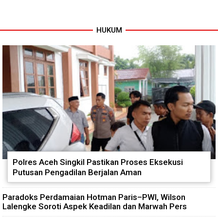
HUKUM
Tuntas Dibangun, Jembatan
TNI dan Warga Tuntaskan
Garuda Perkuat Konektivitas
Jembatan Garuda, Akses
Teladan Baru–Kuala Kepeng
Ekonomi Kian Terbuka
Polres Aceh Singkil Pastikan Proses Eksekusi
Putusan Pengadilan Berjalan Aman
Paradoks Perdamaian Hotman Paris–PWI, Wilson
Lalengke Soroti Aspek Keadilan dan Marwah Pers