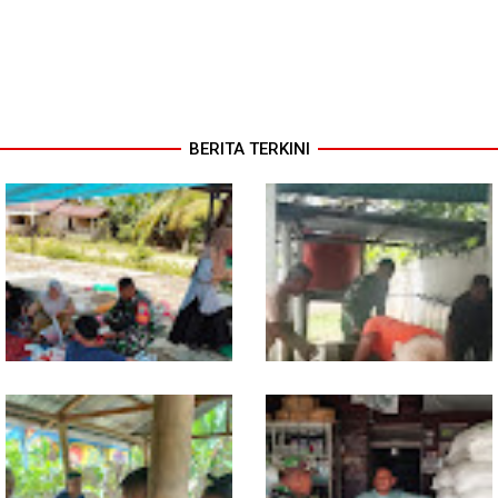
BERITA TERKINI
Dari Pasar Mingguan, Babinsa
Babinsa Ajak Warga Bergerak,
Pantau Sembako dan Jaga
Penampungan Air Masjid Al
Kondusivitas Wilayah
Hikmah Dibersihkan