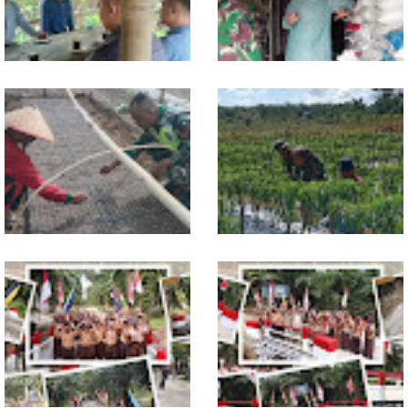
Jelang Seleksi Komcad, Plh.
Komsos dengan Pedagang,
Pasiter Kodim
Babinsa Rundeng Cek
0118/Subulussalam Bekali
Ketersediaan Pupuk bagi
Pemuda dengan Motivasi
Petani
Dukung Petani, Babinsa Turun
Babinsa Dampingi Petani
Langsung Semai Bibit
Rawat Cabai, Dukung
Semangka di Sikalondang
Ketahanan Pangan