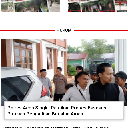
HUKUM
Tuntas Dibangun, Jembatan
TNI dan Warga Tuntaskan
Garuda Perkuat Konektivitas
Jembatan Garuda, Akses
Teladan Baru–Kuala Kepeng
Ekonomi Kian Terbuka
Polres Aceh Singkil Pastikan Proses Eksekusi
Putusan Pengadilan Berjalan Aman