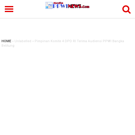
-->
HOME
» Unlabelled » Pimpinan Komite 4 DPD RI Terima Audiensi PPWI Bangka
Belitung