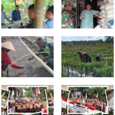
Pantau Sembako dan Jaga
Penampungan Air Masjid Al
Kondusivitas Wilayah
Hikmah Dibersihkan
Jelang Seleksi Komcad, Plh.
Komsos dengan Pedagang,
Pasiter Kodim
Babinsa Rundeng Cek
0118/Subulussalam Bekali
Ketersediaan Pupuk bagi
Pemuda dengan Motivasi
Petani
Dukung Petani, Babinsa Turun
Babinsa Dampingi Petani
Langsung Semai Bibit
Rawat Cabai, Dukung
Semangka di Sikalondang
Ketahanan Pangan