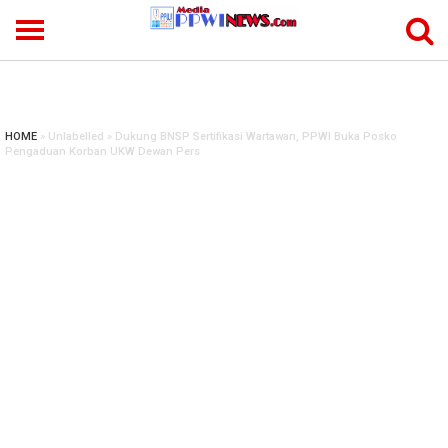
-->
HOME
» Unlabelled » Dukung BNSP Sertifikasi Wartawan, PPWI Buka Posko
Pengaduan Korban UKW Dewan Pers