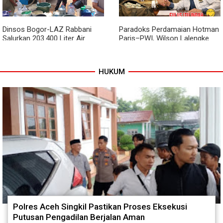
Dinsos Bogor-LAZ Rabbani
Paradoks Perdamaian Hotman
Salurkan 203.400 Liter Air
Paris–PWI, Wilson Lalengke
Bersih untuk Warga Terdampak
Soroti Aspek Keadilan dan
Kekeringan
Marwah Pers
HUKUM
Polres Aceh Singkil Pastikan Proses Eksekusi
Putusan Pengadilan Berjalan Aman