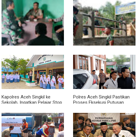
Sentuhan Akhir Jembatan
Babinsa Tanamkan Nilai
Garuda Dikebut, Kodim 0118
Pancasila dan Cinta Tanah Air
Optimistis Tepat Waktu
kepada Siswa SMP
Babinsa dan Bhabinkamtibmas
Kodim 0118 Kebut Tahap Akhir
Kompak Gaungkan Gerakan
Jembatan Garuda, Pengecoran
Kibarkan Merah Putih
Kepala Jembatan Terus
Berjalan
Kapolres Aceh Singkil ke
Polres Aceh Singkil Pastikan
Sekolah, Ingatkan Pelajar Stop
Proses Eksekusi Putusan
Bullying, Tolak Narkoba
Pengadilan Berjalan Aman