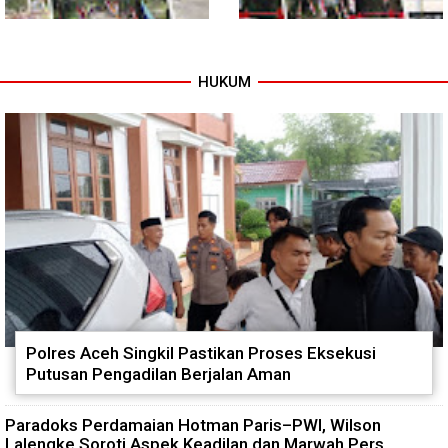
HUKUM
Tuntas Dibangun, Jembatan
TNI dan Warga Tuntaskan
Garuda Perkuat Konektivitas
Jembatan Garuda, Akses
Teladan Baru–Kuala Kepeng
Ekonomi Kian Terbuka
Polres Aceh Singkil Pastikan Proses Eksekusi
Putusan Pengadilan Berjalan Aman
Paradoks Perdamaian Hotman Paris–PWI, Wilson
Lalengke Soroti Aspek Keadilan dan Marwah Pers