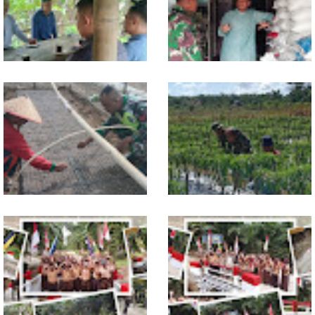
Kondusivitas Wilayah
Hikmah Dibersihkan
Jelang Seleksi Komcad, Plh.
Komsos dengan Pedagang,
Pasiter Kodim
Babinsa Rundeng Cek
0118/Subulussalam Bekali
Ketersediaan Pupuk bagi
Pemuda dengan Motivasi
Petani
Dukung Petani, Babinsa Turun
Babinsa Dampingi Petani
Langsung Semai Bibit
Rawat Cabai, Dukung
Semangka di Sikalondang
Ketahanan Pangan