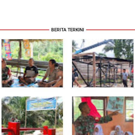
BERITA TERKINI
Warung Kopi Jadi Ruang
Program TNI AD Manunggal Air
Komsos, Babinsa Ajak Warga
Masuki Tahap Pendirian Tower
Jaga Keamanan Lingkungan
Polytank di Simpang Kiri