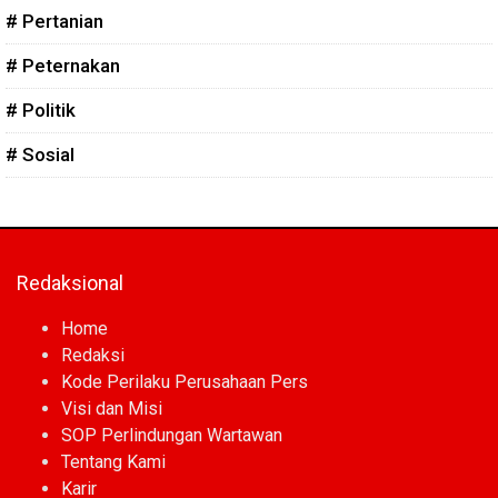
# Pertanian
# Peternakan
# Politik
# Sosial
Redaksional
Home
Redaksi
Kode Perilaku Perusahaan Pers
Visi dan Misi
SOP Perlindungan Wartawan
Tentang Kami
Karir