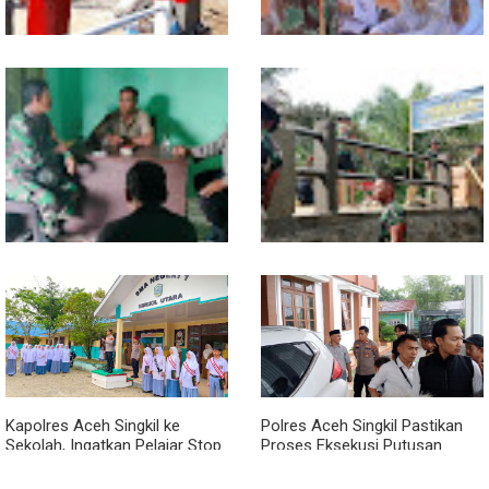
Sentuhan Akhir Jembatan
Babinsa Tanamkan Nilai
Garuda Dikebut, Kodim 0118
Pancasila dan Cinta Tanah Air
Optimistis Tepat Waktu
kepada Siswa SMP
Babinsa dan Bhabinkamtibmas
Kodim 0118 Kebut Tahap Akhir
Kompak Gaungkan Gerakan
Jembatan Garuda, Pengecoran
Kibarkan Merah Putih
Kepala Jembatan Terus
Berjalan
Kapolres Aceh Singkil ke
Polres Aceh Singkil Pastikan
Sekolah, Ingatkan Pelajar Stop
Proses Eksekusi Putusan
Bullying, Tolak Narkoba
Pengadilan Berjalan Aman