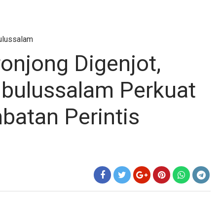
ulussalam
njong Digenjot,
bulussalam Perkuat
batan Perintis