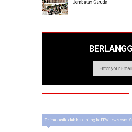
Jembatan Garuda
BERLANG
Terima kasih telah berkunjung ke PPWInews.com. S