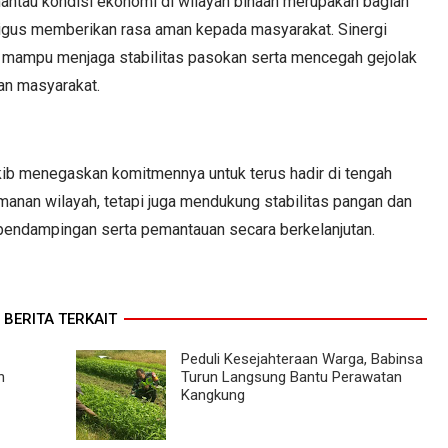
antau kondisi ekonomi di wilayah binaan merupakan bagian
igus memberikan rasa aman kepada masyarakat. Sinergi
n mampu menjaga stabilitas pasokan serta mencegah gejolak
an masyarakat.
kib menegaskan komitmennya untuk terus hadir di tengah
anan wilayah, tetapi juga mendukung stabilitas pangan dan
pendampingan serta pemantauan secara berkelanjutan.
BERITA TERKAIT
Peduli Kesejahteraan Warga, Babinsa
n
Turun Langsung Bantu Perawatan
Kangkung