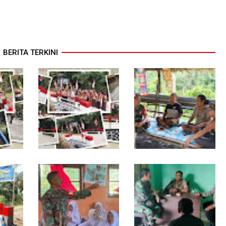
BERITA TERKINI
TNI dan Warga
Warung Kopi Jadi Ruang
a
Tuntaskan Jembatan
Komsos, Babinsa Ajak
tas
Garuda, Akses Ekonomi
Warga Jaga Keamanan
ala
Kian Terbuka
Lingkungan