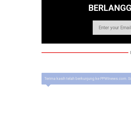
BERLANG
Terima kasih telah berkunjung ke PPWInews.com. S