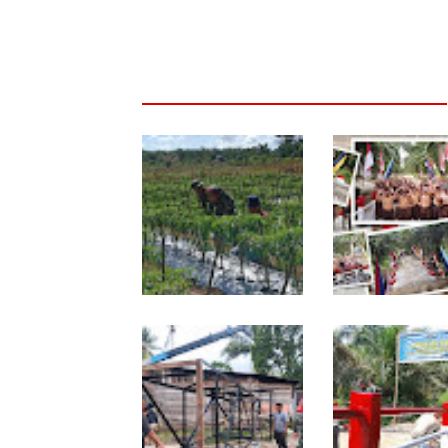
Babinsa Dampingi
Tuntas Dibangun,
Petani Rawat Cabai,
Jembatan Garud
Dukung Ketahanan
Perkuat Konektivi
Pangan
Teladan Baru–Ku
Kepeng