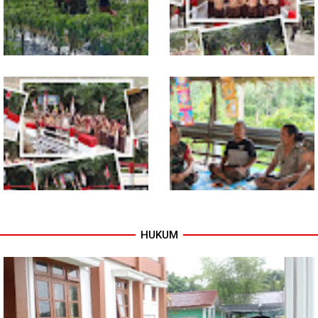
Petani
Babinsa Dampingi Petani
Tuntas Dibangun, Jembatan
Rawat Cabai, Dukung
Garuda Perkuat Konektivitas
Ketahanan Pangan
Teladan Baru–Kuala Kepeng
HUKUM
TNI dan Warga Tuntaskan
Warung Kopi Jadi Ruang
Jembatan Garuda, Akses
Komsos, Babinsa Ajak Warga
Ekonomi Kian Terbuka
Jaga Keamanan Lingkungan