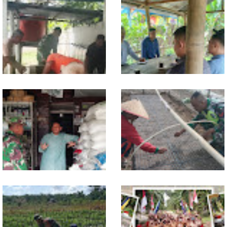
Babinsa Ajak Warga Bergerak,
Jelang Seleksi Komcad, Plh.
Penampungan Air Masjid Al
Pasiter Kodim
Hikmah Dibersihkan
0118/Subulussalam Bekali
Pemuda dengan Motivasi
Komsos dengan Pedagang,
Dukung Petani, Babinsa Turun
Babinsa Rundeng Cek
Langsung Semai Bibit
Ketersediaan Pupuk bagi
Semangka di Sikalondang