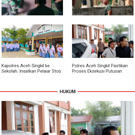
Babinsa dan Bhabinkamtibmas
Kodim 0118 Kebut Tahap Akhir
Kompak Gaungkan Gerakan
Jembatan Garuda, Pengecoran
Kibarkan Merah Putih
Kepala Jembatan Terus
Berjalan
Kapolres Aceh Singkil ke
Polres Aceh Singkil Pastikan
Sekolah, Ingatkan Pelajar Stop
Proses Eksekusi Putusan
Bullying, Tolak Narkoba
Pengadilan Berjalan Aman
HUKUM