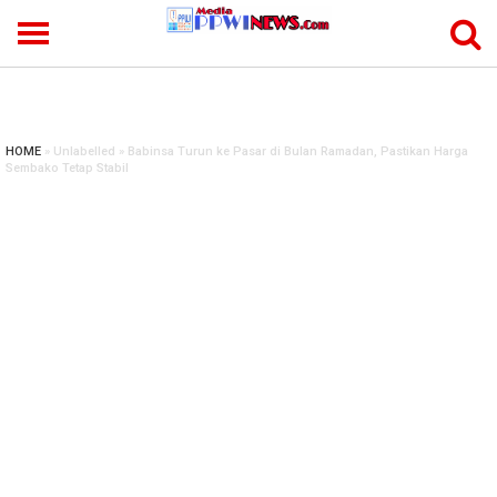
-->
HOME
» Unlabelled » Babinsa Turun ke Pasar di Bulan Ramadan, Pastikan Harga
Sembako Tetap Stabil