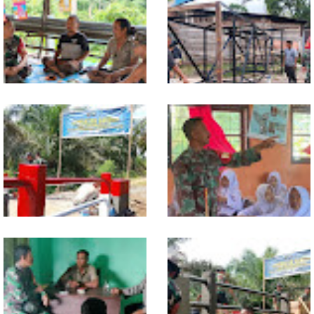
Warung Kopi Jadi Ruang
Program TNI AD Manunggal Air
Komsos, Babinsa Ajak Warga
Masuki Tahap Pendirian Tower
Jaga Keamanan Lingkungan
Polytank di Simpang Kiri
Sentuhan Akhir Jembatan
Babinsa Tanamkan Nilai
Garuda Dikebut, Kodim 0118
Pancasila dan Cinta Tanah Air
Optimistis Tepat Waktu
kepada Siswa SMP