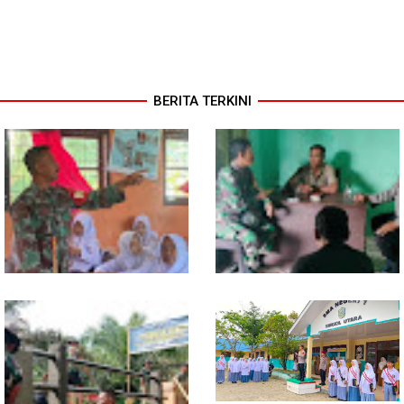
BERITA TERKINI
Babinsa Tanamkan Nilai
Babinsa dan Bhabinkamtibmas
Pancasila dan Cinta Tanah Air
Kompak Gaungkan Gerakan
kepada Siswa SMP
Kibarkan Merah Putih