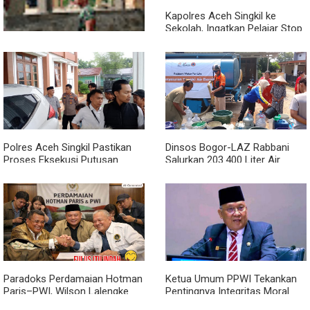
Kapolres Aceh Singkil ke
Sekolah, Ingatkan Pelajar Stop
Bullying, Tolak Narkoba
Kodim 0118 Kebut Tahap Akhir
Jembatan Garuda, Pengecoran
Kepala Jembatan Terus
Berjalan
Polres Aceh Singkil Pastikan
Dinsos Bogor-LAZ Rabbani
Proses Eksekusi Putusan
Salurkan 203.400 Liter Air
Pengadilan Berjalan Aman
Bersih untuk Warga Terdampak
Kekeringan
Paradoks Perdamaian Hotman
Ketua Umum PPWI Tekankan
Paris–PWI, Wilson Lalengke
Pentingnya Integritas Moral
Soroti Aspek Keadilan dan
Pemimpin, Singgung Perlunya