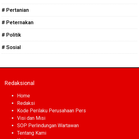
# Pertanian
# Peternakan
# Politik
# Sosial
Redaksional
Home
Redaksi
Kode Perilaku Perusahaan Pers
Visi dan Misi
SOP Perlindungan Wartawan
Tentang Kami