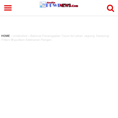
-->
HOME
» Unlabelled » Babinsa Penanggalan Turun ke Lahan Jagung, Dampingi
Petani Wujudkan Ketahanan Pangan