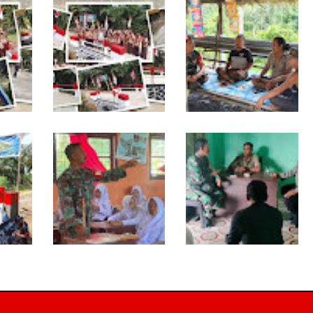
TNI dan Warga
Warung Kopi Jadi Ruang
a
Tuntaskan Jembatan
Komsos, Babinsa Ajak
tas
Garuda, Akses Ekonomi
Warga Jaga Keamanan
ala
Kian Terbuka
Lingkungan
Babinsa Tanamkan Nilai
Babinsa dan
a
Pancasila dan Cinta
Bhabinkamtibmas
118
Tanah Air kepada Siswa
Kompak Gaungkan
 Waktu
SMP
Gerakan Kibarkan Merah