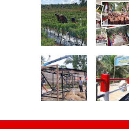
Babinsa Dampingi
Tuntas Dibangun,
Petani Rawat Cabai,
Jembatan Garud
Dukung Ketahanan
Perkuat Konektivi
Pangan
Teladan Baru–Ku
Kepeng
Program TNI AD
Sentuhan Akhir
Manunggal Air Masuki
Jembatan Garud
Tahap Pendirian Tower
Dikebut, Kodim 0
Polytank di Simpang Kiri
Optimistis Tepat