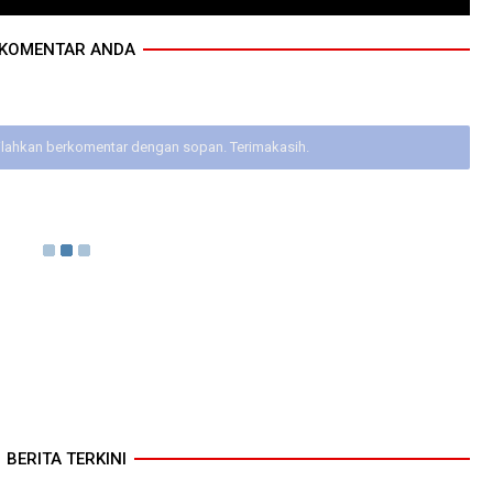
KOMENTAR ANDA
ilahkan berkomentar dengan sopan. Terimakasih.
BERITA TERKINI