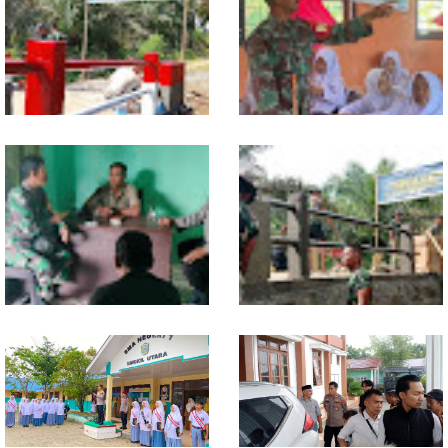
Komsos, Babinsa Ajak Warga
Masuki Tahap Pendirian Tower
Jaga Keamanan Lingkungan
Polytank di Simpang Kiri
Sentuhan Akhir Jembatan
Babinsa Tanamkan Nilai
Garuda Dikebut, Kodim 0118
Pancasila dan Cinta Tanah Air
Optimistis Tepat Waktu
kepada Siswa SMP
Babinsa dan Bhabinkamtibmas
Kodim 0118 Kebut Tahap Akhir
Kompak Gaungkan Gerakan
Jembatan Garuda, Pengecoran
Kibarkan Merah Putih
Kepala Jembatan Terus
Berjalan