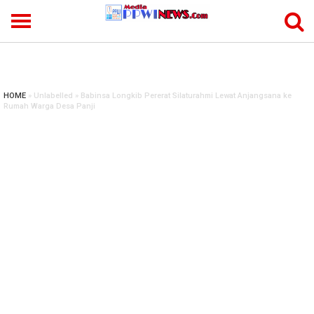
-->
HOME
» Unlabelled » Babinsa Longkib Pererat Silaturahmi Lewat Anjangsana ke
Rumah Warga Desa Panji