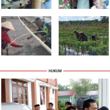
Jelang Seleksi Komcad, Plh.
Komsos dengan Pedagang,
Pasiter Kodim
Babinsa Rundeng Cek
0118/Subulussalam Bekali
Ketersediaan Pupuk bagi
Pemuda dengan Motivasi
Petani
HUKUM
Dukung Petani, Babinsa Turun
Babinsa Dampingi Petani
Langsung Semai Bibit
Rawat Cabai, Dukung
Semangka di Sikalondang
Ketahanan Pangan