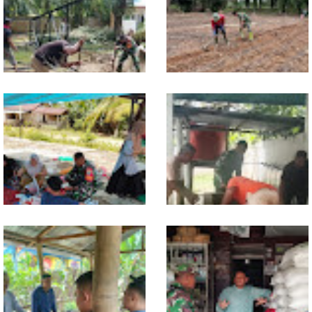
Kodim 0118/Subulussalam
Dukung Ketahanan Pangan,
Percepat Sumur Bor, Harapan
Babinsa Bantu Petani Siapkan
Air Bersih Warga Muara Batu
Lahan Jagung
Batu Kian Dekat
Dari Pasar Mingguan, Babinsa
Babinsa Ajak Warga Bergerak,
Pantau Sembako dan Jaga
Penampungan Air Masjid Al
Kondusivitas Wilayah
Hikmah Dibersihkan