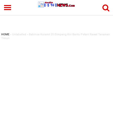
-->
HOME
» Unlabelled » Babinsa Koramil 01/Simpang Kiri Bantu Petani Rawat Tanaman
Timun