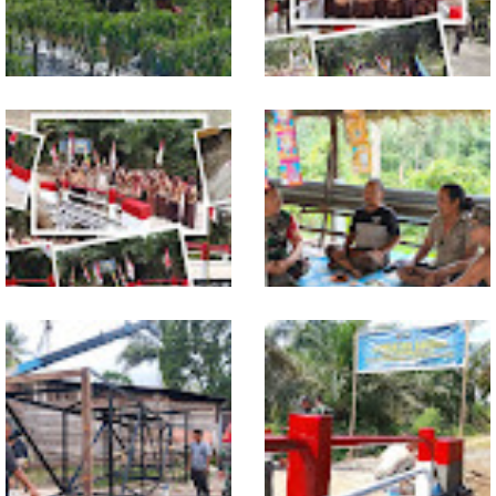
Babinsa Dampingi Petani
Tuntas Dibangun, Jembatan
Rawat Cabai, Dukung
Garuda Perkuat Konektivitas
Ketahanan Pangan
Teladan Baru–Kuala Kepeng
TNI dan Warga Tuntaskan
Warung Kopi Jadi Ruang
Jembatan Garuda, Akses
Komsos, Babinsa Ajak Warga
Ekonomi Kian Terbuka
Jaga Keamanan Lingkungan