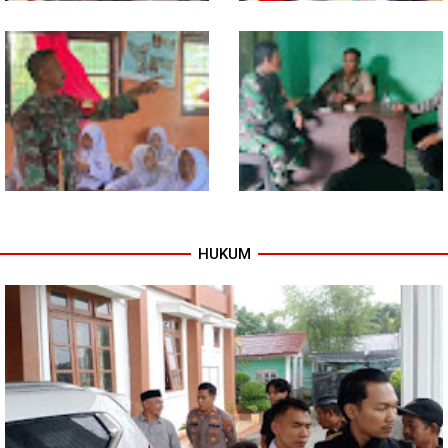
Program TNI AD Manunggal Air
Sentuhan Akhir Jembatan
Masuki Tahap Pendirian Tower
Garuda Dikebut, Kodim 0118
Polytank di Simpang Kiri
Optimistis Tepat Waktu
HUKUM
Babinsa Tanamkan Nilai
Babinsa dan Bhabinkamtibmas
Pancasila dan Cinta Tanah Air
Kompak Gaungkan Gerakan
kepada Siswa SMP
Kibarkan Merah Putih