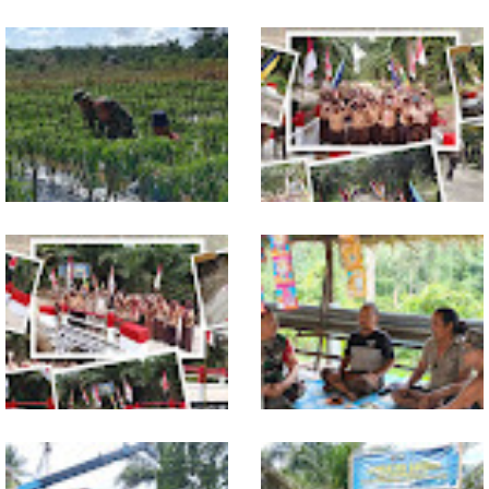
Babinsa Dampingi Petani
Tuntas Dibangun, Jembatan
Rawat Cabai, Dukung
Garuda Perkuat Konektivitas
Ketahanan Pangan
Teladan Baru–Kuala Kepeng
TNI dan Warga Tuntaskan
Warung Kopi Jadi Ruang