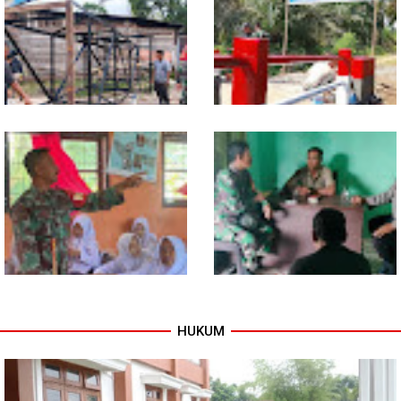
Jembatan Garuda, Akses
Komsos, Babinsa Ajak Warga
Ekonomi Kian Terbuka
Jaga Keamanan Lingkungan
Program TNI AD Manunggal Air
Sentuhan Akhir Jembatan
Masuki Tahap Pendirian Tower
Garuda Dikebut, Kodim 0118
Polytank di Simpang Kiri
Optimistis Tepat Waktu
HUKUM
Babinsa Tanamkan Nilai
Babinsa dan Bhabinkamtibmas
Pancasila dan Cinta Tanah Air
Kompak Gaungkan Gerakan
kepada Siswa SMP
Kibarkan Merah Putih