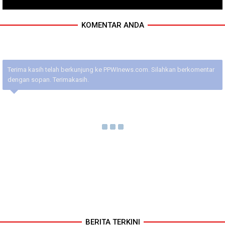
KOMENTAR ANDA
Terima kasih telah berkunjung ke PPWInews.com. Silahkan berkomentar
dengan sopan. Terimakasih.
BERITA TERKINI