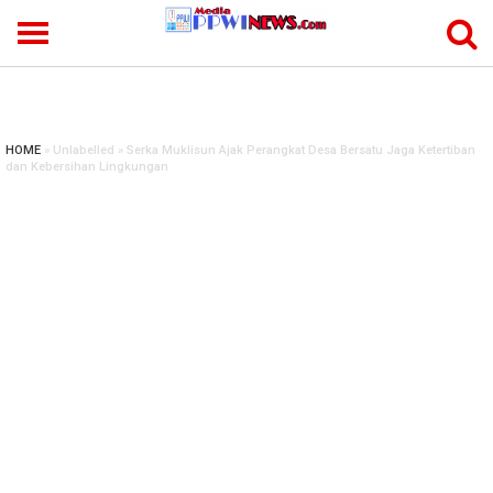
-->
HOME
» Unlabelled » Serka Muklisun Ajak Perangkat Desa Bersatu Jaga Ketertiban
dan Kebersihan Lingkungan