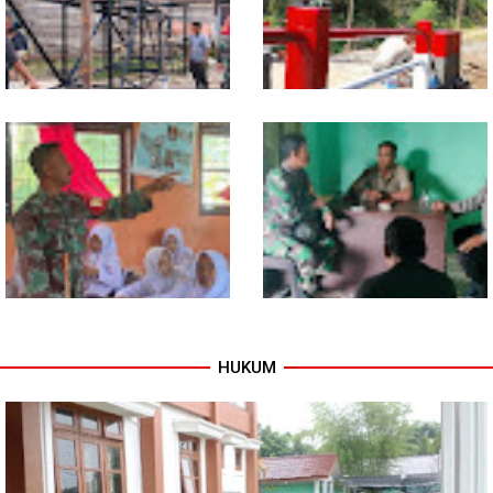
Program TNI AD Manunggal Air
Sentuhan Akhir Jembatan
Masuki Tahap Pendirian Tower
Garuda Dikebut, Kodim 0118
Polytank di Simpang Kiri
Optimistis Tepat Waktu
HUKUM
Babinsa Tanamkan Nilai
Babinsa dan Bhabinkamtibmas
Pancasila dan Cinta Tanah Air
Kompak Gaungkan Gerakan
kepada Siswa SMP
Kibarkan Merah Putih