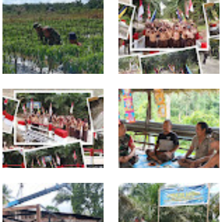
Babinsa Dampingi Petani
Tuntas Dibangun, Jembatan
Rawat Cabai, Dukung
Garuda Perkuat Konektivitas
Ketahanan Pangan
Teladan Baru–Kuala Kepeng
TNI dan Warga Tuntaskan
Warung Kopi Jadi Ruang
Jembatan Garuda, Akses
Komsos, Babinsa Ajak Warga
Ekonomi Kian Terbuka
Jaga Keamanan Lingkungan