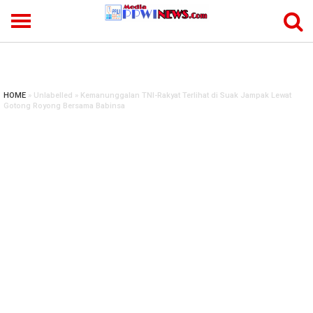
-->
HOME
» Unlabelled » Kemanunggalan TNI-Rakyat Terlihat di Suak Jampak Lewat
Gotong Royong Bersama Babinsa