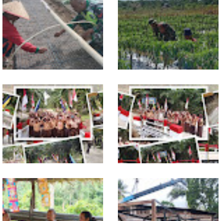
Jelang Seleksi Komcad, Plh.
Komsos dengan Pedagang,
Pasiter Kodim
Babinsa Rundeng Cek
0118/Subulussalam Bekali
Ketersediaan Pupuk bagi
Pemuda dengan Motivasi
Petani
Dukung Petani, Babinsa Turun
Babinsa Dampingi Petani
Langsung Semai Bibit
Rawat Cabai, Dukung
Semangka di Sikalondang
Ketahanan Pangan
Tuntas Dibangun, Jembatan
TNI dan Warga Tuntaskan
Garuda Perkuat Konektivitas
Jembatan Garuda, Akses
Teladan Baru–Kuala Kepeng
Ekonomi Kian Terbuka