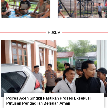
HUKUM
Warung Kopi Jadi Ruang
Program TNI AD Manunggal Air
Komsos, Babinsa Ajak Warga
Masuki Tahap Pendirian Tower
Jaga Keamanan Lingkungan
Polytank di Simpang Kiri
Polres Aceh Singkil Pastikan Proses Eksekusi
Putusan Pengadilan Berjalan Aman