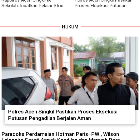
Kapolres Aceh Singkil ke
Polres Aceh Singkil Pastikan
Sekolah, Ingatkan Pelajar Stop
Proses Eksekusi Putusan
Bullying, Tolak Narkoba
Pengadilan Berjalan Aman
HUKUM
Polres Aceh Singkil Pastikan Proses Eksekusi
Putusan Pengadilan Berjalan Aman
Paradoks Perdamaian Hotman Paris–PWI, Wilson
Lalengke Soroti Aspek Keadilan dan Marwah Pers