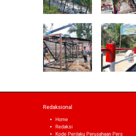
Babinsa Dampingi
Tuntas Dibangun,
Petani Rawat Cabai,
Jembatan Garud
Dukung Ketahanan
Perkuat Konektivi
Pangan
Teladan Baru–Ku
Kepeng
Program TNI AD
Sentuhan Akhir
Manunggal Air Masuki
Jembatan Garud
Tahap Pendirian Tower
Dikebut, Kodim 0
Polytank di Simpang Kiri
Optimistis Tepat
Redaksional
Home
Redaksi
Kode Perilaku Perusahaan Pers