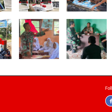
TNI dan Warga
Warung Kopi Jadi Ruang
a
Tuntaskan Jembatan
Komsos, Babinsa Ajak
tas
Garuda, Akses Ekonomi
Warga Jaga Keamanan
ala
Kian Terbuka
Lingkungan
Babinsa Tanamkan Nilai
Babinsa dan
a
Pancasila dan Cinta
Bhabinkamtibmas
118
Tanah Air kepada Siswa
Kompak Gaungkan
 Waktu
SMP
Gerakan Kibarkan Merah
Putih
Fol