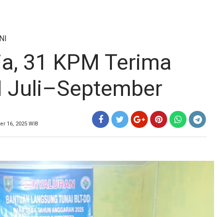
NI
a, 31 KPM Terima
I Juli–September
er 16, 2025 WIB