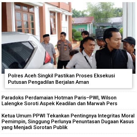
Komsos, Babinsa Ajak Warga
Masuki Tahap Pendirian Tower
Jaga Keamanan Lingkungan
Polytank di Simpang Kiri
Polres Aceh Singkil Pastikan Proses Eksekusi
Putusan Pengadilan Berjalan Aman
Paradoks Perdamaian Hotman Paris–PWI, Wilson
Lalengke Soroti Aspek Keadilan dan Marwah Pers
Ketua Umum PPWI Tekankan Pentingnya Integritas Moral
Pemimpin, Singgung Perlunya Penuntasan Dugaan Kasus
yang Menjadi Sorotan Publik