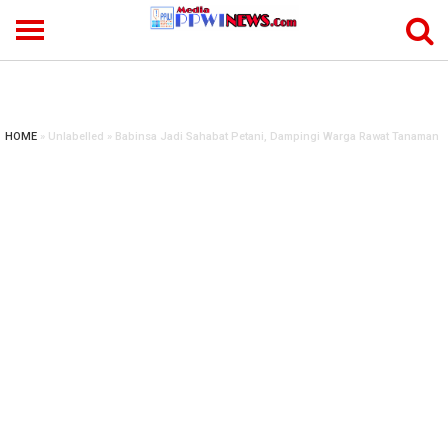
-->
HOME
» Unlabelled » Babinsa Jadi Sahabat Petani, Dampingi Warga Rawat Tanaman