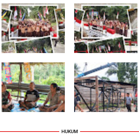
Dukung Petani, Babinsa Turun
Babinsa Dampingi Petani
Langsung Semai Bibit
Rawat Cabai, Dukung
Semangka di Sikalondang
Ketahanan Pangan
Tuntas Dibangun, Jembatan
TNI dan Warga Tuntaskan
Garuda Perkuat Konektivitas
Jembatan Garuda, Akses
Teladan Baru–Kuala Kepeng
Ekonomi Kian Terbuka
HUKUM
Warung Kopi Jadi Ruang
Program TNI AD Manunggal Air