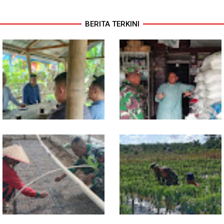
BERITA TERKINI
Jelang Seleksi Komcad, Plh.
Komsos dengan Pedagang,
Pasiter Kodim
Babinsa Rundeng Cek
0118/Subulussalam Bekali
Ketersediaan Pupuk bagi
Pemuda dengan Motivasi
Petani