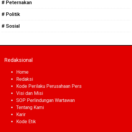
# Peternakan
# Politik
# Sosial
Redaksional
Home
Redaksi
Kode Perilaku Perusahaan Pers
Visi dan Misi
SOP Perlindungan Wartawan
Tentang Kami
Karir
Kode Etik