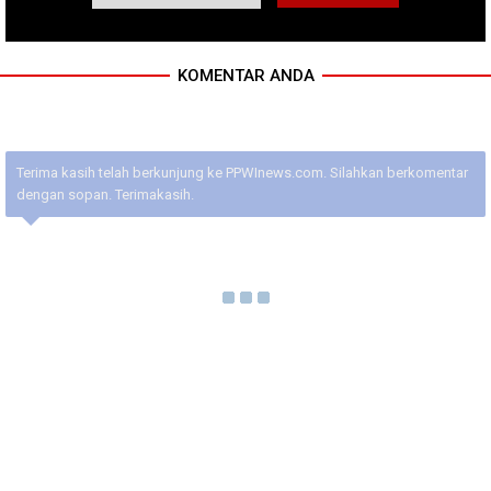
KOMENTAR ANDA
Terima kasih telah berkunjung ke PPWInews.com. Silahkan berkomentar
dengan sopan. Terimakasih.