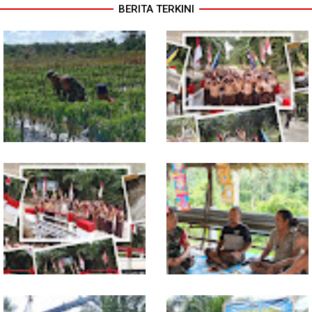
BERITA TERKINI
Babinsa Dampingi Petani
Tuntas Dibangun, Jembatan
Rawat Cabai, Dukung
Garuda Perkuat Konektivitas
Ketahanan Pangan
Teladan Baru–Kuala Kepeng