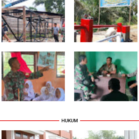
TNI dan Warga Tuntaskan
Warung Kopi Jadi Ruang
Jembatan Garuda, Akses
Komsos, Babinsa Ajak Warga
Ekonomi Kian Terbuka
Jaga Keamanan Lingkungan
Program TNI AD Manunggal Air
Sentuhan Akhir Jembatan
Masuki Tahap Pendirian Tower
Garuda Dikebut, Kodim 0118
Polytank di Simpang Kiri
Optimistis Tepat Waktu
HUKUM
Babinsa Tanamkan Nilai
Babinsa dan Bhabinkamtibmas
Pancasila dan Cinta Tanah Air
Kompak Gaungkan Gerakan
kepada Siswa SMP
Kibarkan Merah Putih