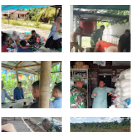
Dari Pasar Mingguan, Babinsa
Babinsa Ajak Warga Bergerak,
Pantau Sembako dan Jaga
Penampungan Air Masjid Al
Kondusivitas Wilayah
Hikmah Dibersihkan
Jelang Seleksi Komcad, Plh.
Komsos dengan Pedagang,