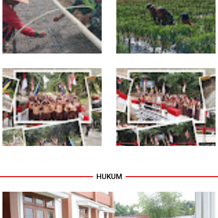
Pasiter Kodim
Babinsa Rundeng Cek
0118/Subulussalam Bekali
Ketersediaan Pupuk bagi
Pemuda dengan Motivasi
Petani
Dukung Petani, Babinsa Turun
Babinsa Dampingi Petani
Langsung Semai Bibit
Rawat Cabai, Dukung
Semangka di Sikalondang
Ketahanan Pangan
HUKUM
Tuntas Dibangun, Jembatan
TNI dan Warga Tuntaskan
Garuda Perkuat Konektivitas
Jembatan Garuda, Akses
Teladan Baru–Kuala Kepeng
Ekonomi Kian Terbuka