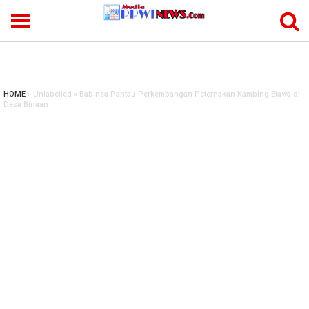
-->
HOME
» Unlabelled » Babinsa Pantau Perkembangan Peternakan Kambing Etawa di
Desa Binaan