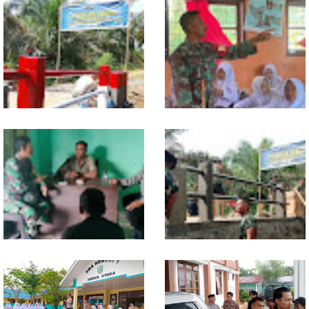
Warung Kopi Jadi Ruang
Program TNI AD Manunggal Air
Komsos, Babinsa Ajak Warga
Masuki Tahap Pendirian Tower
Jaga Keamanan Lingkungan
Polytank di Simpang Kiri
Sentuhan Akhir Jembatan
Babinsa Tanamkan Nilai
Garuda Dikebut, Kodim 0118
Pancasila dan Cinta Tanah Air
Optimistis Tepat Waktu
kepada Siswa SMP
Babinsa dan Bhabinkamtibmas
Kodim 0118 Kebut Tahap Akhir
Kompak Gaungkan Gerakan
Jembatan Garuda, Pengecoran