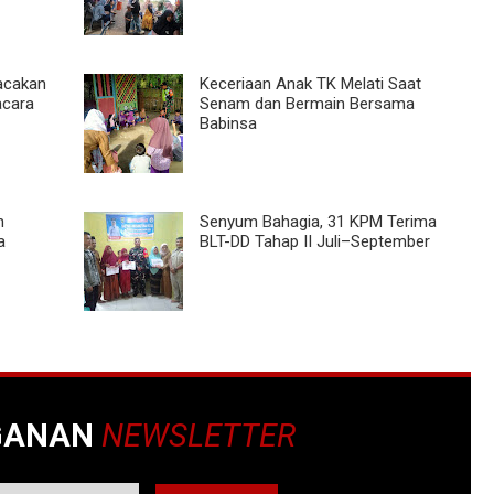
acakan
Keceriaan Anak TK Melati Saat
acara
Senam dan Bermain Bersama
Babinsa
h
Senyum Bahagia, 31 KPM Terima
a
BLT-DD Tahap II Juli–September
GANAN
NEWSLETTER