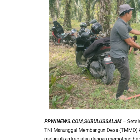
PPWINEWS.COM,SUBULUSSALAM
–
Setela
TNI Manunggal Membangun Desa (TMMD) k
melanjutkan kegiatan dengan memotong besi