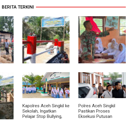
BERITA TERKINI
Sentuhan Akhir
Babinsa Tanamkan Nilai
suki
Jembatan Garuda
Pancasila dan Cinta
Tower
Dikebut, Kodim 0118
Tanah Air kepada Siswa
ng Kiri
Optimistis Tepat Waktu
SMP
Kapolres Aceh Singkil ke
Polres Aceh Singkil
Sekolah, Ingatkan
Pastikan Proses
Pelajar Stop Bullying,
Eksekusi Putusan
Tolak Narkoba
Pengadilan Berjalan
Aman
t