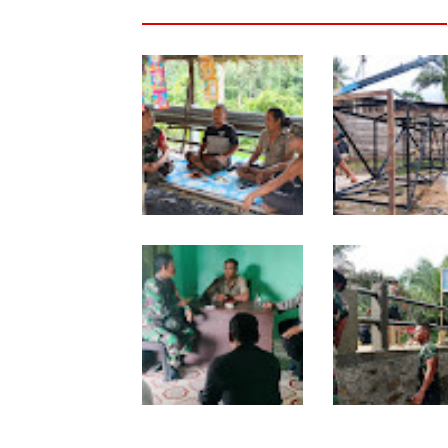
Warung Kopi Jadi Ruang
Program TNI AD
Komsos, Babinsa Ajak
Manunggal Air Ma
Warga Jaga Keamanan
Tahap Pendirian 
Lingkungan
Polytank di Simpa
Babinsa dan
Kodim 0118 Kebu