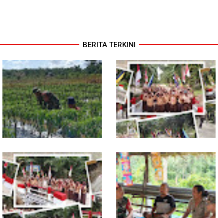
BERITA TERKINI
Babinsa Dampingi Petani
Tuntas Dibangun, Jembatan
Rawat Cabai, Dukung
Garuda Perkuat Konektivitas
Ketahanan Pangan
Teladan Baru–Kuala Kepeng