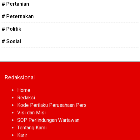
# Pertanian
# Peternakan
# Politik
# Sosial
Redaksional
Home
Redaksi
Kode Perilaku Perusahaan Pers
Visi dan Misi
SOP Perlindungan Wartawan
Tentang Kami
Karir