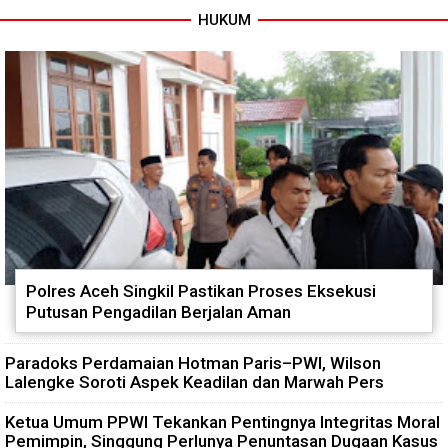
HUKUM
Babinsa Tanamkan Nilai
Babinsa dan Bhabinkamtibmas
Pancasila dan Cinta Tanah Air
Kompak Gaungkan Gerakan
kepada Siswa SMP
Kibarkan Merah Putih
Polres Aceh Singkil Pastikan Proses Eksekusi
Putusan Pengadilan Berjalan Aman
Paradoks Perdamaian Hotman Paris–PWI, Wilson
Lalengke Soroti Aspek Keadilan dan Marwah Pers
Ketua Umum PPWI Tekankan Pentingnya Integritas Moral
Pemimpin, Singgung Perlunya Penuntasan Dugaan Kasus