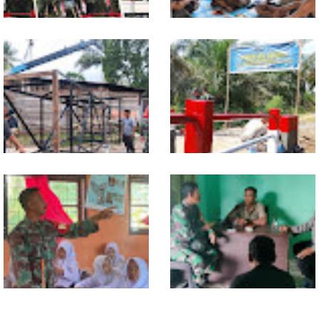
TNI dan Warga Tuntaskan
Warung Kopi Jadi Ruang
Jembatan Garuda, Akses
Komsos, Babinsa Ajak Warga
Ekonomi Kian Terbuka
Jaga Keamanan Lingkungan
Program TNI AD Manunggal Air
Sentuhan Akhir Jembatan
Masuki Tahap Pendirian Tower
Garuda Dikebut, Kodim 0118
Polytank di Simpang Kiri
Optimistis Tepat Waktu