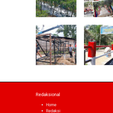
Babinsa Dampingi
Tuntas Dibangun,
Petani Rawat Cabai,
Jembatan Garud
Dukung Ketahanan
Perkuat Konektivi
Pangan
Teladan Baru–Ku
Kepeng
Program TNI AD
Sentuhan Akhir
Manunggal Air Masuki
Jembatan Garud
Tahap Pendirian Tower
Dikebut, Kodim 0
Polytank di Simpang Kiri
Optimistis Tepat
Redaksional
Home
Redaksi