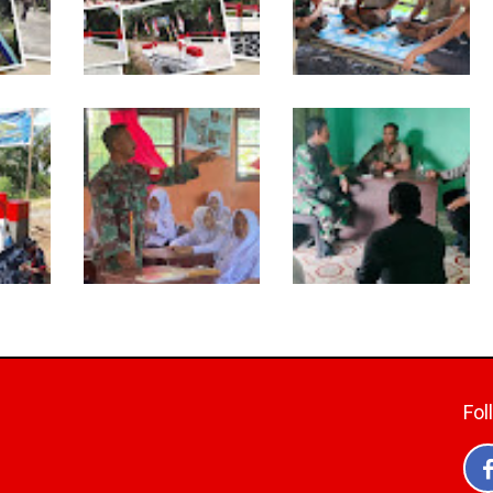
TNI dan Warga
Warung Kopi Jadi Ruang
a
Tuntaskan Jembatan
Komsos, Babinsa Ajak
tas
Garuda, Akses Ekonomi
Warga Jaga Keamanan
ala
Kian Terbuka
Lingkungan
Babinsa Tanamkan Nilai
Babinsa dan
a
Pancasila dan Cinta
Bhabinkamtibmas
118
Tanah Air kepada Siswa
Kompak Gaungkan
 Waktu
SMP
Gerakan Kibarkan Merah
Putih
Fol