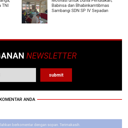
nanga,
Motivasi untuk Dunia Pendidikan,
a TNI
Babinsa dan Bhabinkamtibmas
Sambangi SDN SP IV Sepadan
GANAN
NEWSLETTER
KOMENTAR ANDA
ilahkan berkomentar dengan sopan. Terimakasih.