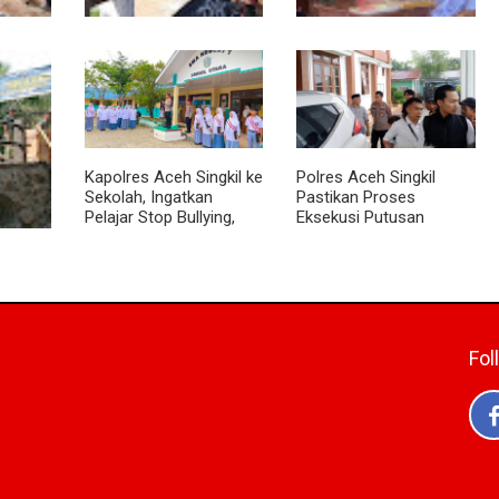
Sentuhan Akhir
Babinsa Tanamkan Nilai
suki
Jembatan Garuda
Pancasila dan Cinta
Tower
Dikebut, Kodim 0118
Tanah Air kepada Siswa
ng Kiri
Optimistis Tepat Waktu
SMP
Kapolres Aceh Singkil ke
Polres Aceh Singkil
Sekolah, Ingatkan
Pastikan Proses
Pelajar Stop Bullying,
Eksekusi Putusan
Tolak Narkoba
Pengadilan Berjalan
Aman
t
batan
ran
 Terus
Fol