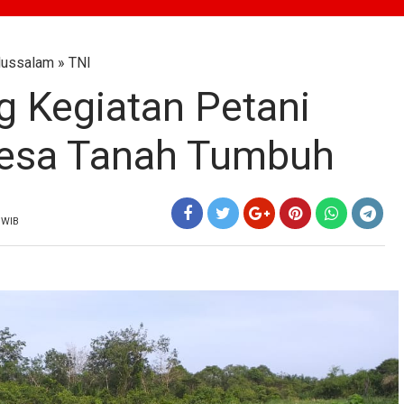
lussalam
»
TNI
 Kegiatan Petani
esa Tanah Tumbuh
 WIB