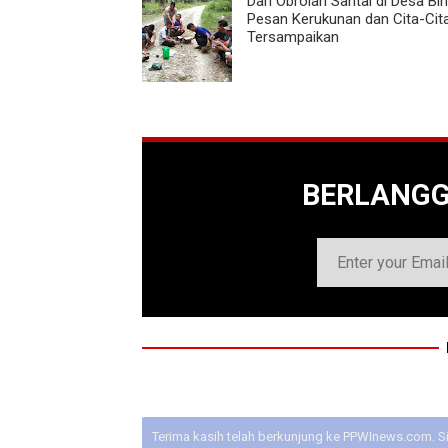
Dari Obrolan Santai di Desa Bi
Pesan Kerukunan dan Cita-Cit
Tersampaikan
BERLANG
Terima kasih telah berkunjung ke PPWInews.com. S