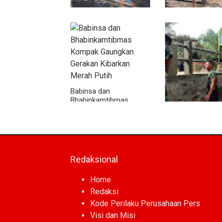
Warung Kopi Jadi Ruang
Program TNI AD
Komsos, Babinsa Ajak
Manunggal Air Ma
Warga Jaga Keamanan
Tahap Pendirian 
Lingkungan
Polytank di Simpa
Babinsa dan
Bhabinkamtibmas
Kompak Gaungkan
Kodim 0118 Kebu
Gerakan Kibarkan Merah
Tahap Akhir Jem
Putih
Garuda, Pengeco
Kepala Jembatan
Berjalan
Redaksional
Home
Redaksi
Kode Perilaku Perusahaan Pers
Visi dan Misi